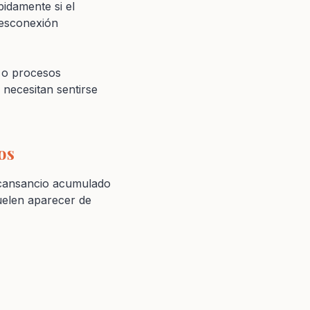
pidamente si el
desconexión
s o procesos
necesitan sentirse
os
l cansancio acumulado
uelen aparecer de