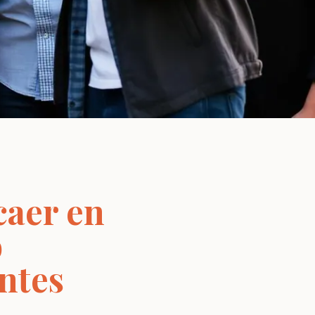
caer en
o
ntes